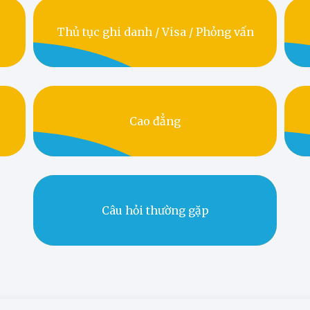
Thủ tục ghi danh / Visa / Phỏng vấn
Cao đẳng
Câu hỏi thường gặp