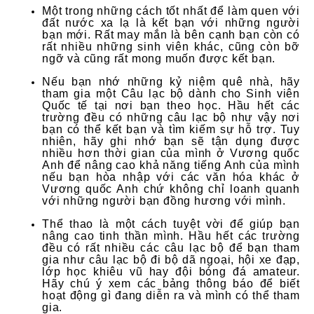
Một trong những cách tốt nhất để làm quen với
đất nước xa lạ là kết bạn với những người
bạn mới. Rất may mắn là bên cạnh bạn còn có
rất nhiều những sinh viên khác, cũng còn bỡ
ngỡ và cũng rất mong muốn được kết bạn.
Nếu bạn nhớ những kỷ niệm quê nhà, hãy
tham gia một Câu lạc bộ dành cho Sinh viên
Quốc tế tại nơi bạn theo học. Hầu hết các
trường đều có những câu lạc bộ như vậy nơi
bạn có thể kết bạn và tìm kiếm sự hỗ trợ. Tuy
nhiên, hãy ghi nhớ bạn sẽ tận dụng được
nhiều hơn thời gian của mình ở Vương quốc
Anh để nâng cao khả năng tiếng Anh của mình
nếu bạn hòa nhập với các văn hóa khác ở
Vương quốc Anh chứ không chỉ loanh quanh
với những người bạn đồng hương với mình.
Thể thao là một cách tuyệt vời để giúp bạn
nâng cao tinh thần mình. Hầu hết các trường
đều có rất nhiều các câu lạc bộ để bạn tham
gia như câu lạc bộ đi bộ dã ngoại, hội xe đạp,
lớp học khiêu vũ hay đội bóng đá amateur.
Hãy chú ý xem các bảng thông báo để biết
hoạt động gì đang diễn ra và mình có thể tham
gia.