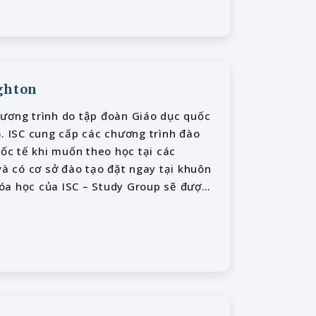
ighton
chương trình do tập đoàn Giáo dục quốc
). ISC cung cấp các chương trình đào
uốc tế khi muốn theo học tại các
và có cơ sở đào tạo đặt ngay tại khuôn
óa học của ISC – Study Group sẽ được
bản xứ. ISC – Study Group luôn mong
óa Dự bị với chi phí hợp lý nhất cho