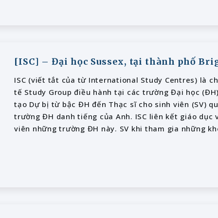
[ISC] – Đại học Sussex, tại thành phố Br
ISC (viết tắt của từ International Study Centres) là 
tế Study Group điều hành tại các trường Đại học (ĐH
tạo Dự bị từ bậc ĐH đến Thạc sĩ cho sinh viên (SV) q
trường ĐH danh tiếng của Anh. ISC liên kết giáo dục 
viên những trường ĐH này. SV khi tham gia những kh
tận hưởng một môi trường và cơ hội học tập như SV 
muốn đem lại những cơ hội học tập tốt nhất về các kh
SV Việt Nam nói riêng và SV quốc tế nói chung.