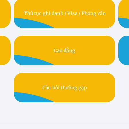
Thủ tục ghi danh / Visa / Phỏng vấn
Cao đẳng
Câu hỏi thường gặp