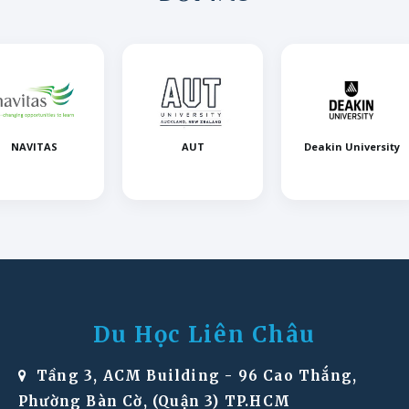
Thay đổi luật lệ di trú ở Úc
Công bố Danh sách Tay nghề Định cư mới SOL 2016-17
Thay đổi quan trọng trong visa du học Úc
AUT
Deakin University
George Bro
Du Học Liên Châu
Tầng 3, ACM Building - 96 Cao Thắng,
Phường Bàn Cờ, (Quận 3) TP.HCM