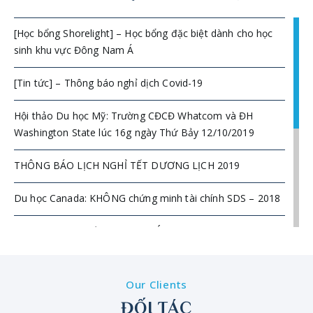
[Học bổng Shorelight] – Học bổng đặc biệt dành cho học
sinh khu vực Đông Nam Á
[Tin tức] – Thông báo nghỉ dịch Covid-19
Hội thảo Du học Mỹ: Trường CĐCĐ Whatcom và ĐH
Washington State lúc 16g ngày Thứ Bảy 12/10/2019
THÔNG BÁO LỊCH NGHỈ TẾT DƯƠNG LỊCH 2019
Du học Canada: KHÔNG chứng minh tài chính SDS – 2018
2017 nên du học ở đâu – Anh, Úc, hay Mỹ?
Những Thay Đổi Của chương Trình lao Động Nước Ngoài
Tạm Thời Tại Canada (Temporary Foreign Worker
Our Clients
Program)
ĐỐI TÁC