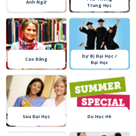
Anh Ngữ
Trung Học
Dự Bị Đại Học /
Cao Đẳng
Đại Học
Sau Đại Học
Du Học Hè