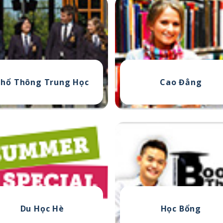
Phổ Thông
Trung Học
Cao Đẳng
Du Học Hè
Học Bổng