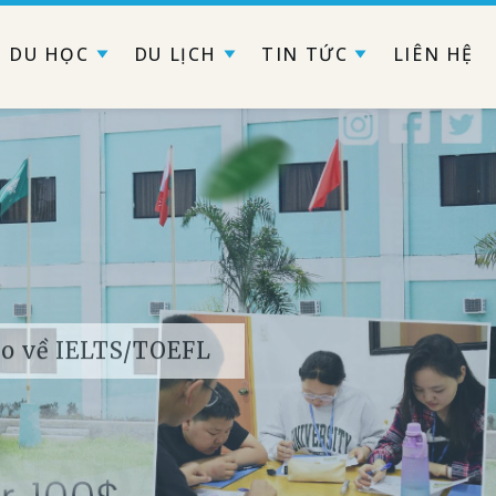
DU HỌC
DU LỊCH
TIN TỨC
LIÊN HỆ
 lo về IELTS/TOEFL
s