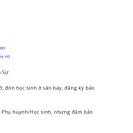
ược
của HS
 Sự.
ở, đón học sinh ở sân bay, đăng ký bảo
từ Phụ huynh/Học sinh, nhưng đảm bảo