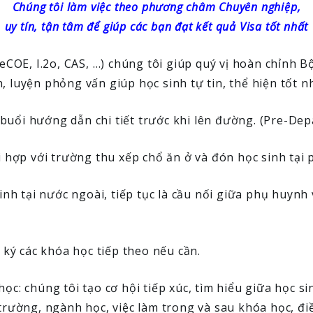
Chúng tôi làm việc theo phương châm Chuyên nghiệp,
uy tín, tận tâm để giúp các bạn đạt kết quả Visa tốt nhất
eCOE, I.2o, CAS, …) chúng tôi giúp quý vị hoàn chỉnh Bộ
, luyện phỏng vấn giúp học sinh tự tin, thể hiện tốt n
c buổi hướng dẫn chi tiết trước khi lên đường. (Pre-De
i hợp với trường thu xếp chổ ăn ở và đón học sinh tại 
inh tại nước ngoài, tiếp tục là cầu nối giữa phụ huynh
g ký các khóa học tiếp theo nếu cần.
c: chúng tôi tạo cơ hội tiếp xúc, tìm hiểu giữa học si
trường, ngành học, việc làm trong và sau khóa học, đi