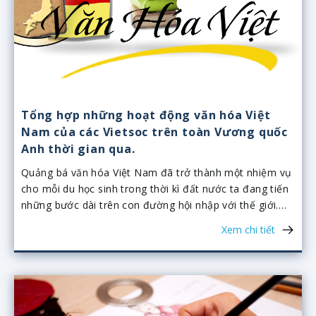
Tổng hợp những hoạt động văn hóa Việt
Nam của các Vietsoc trên toàn Vương quốc
Anh thời gian qua.
Quảng bá văn hóa Việt Nam đã trở thành một nhiệm vụ
cho mỗi du học sinh trong thời kì đất nước ta đang tiến
những bước dài trên con đường hội nhập với thế giới.
Với từng Vietsoc (Vietnamese Society), những hoạt động
Xem chi tiết
quảng bá văn hóa còn là dịp để mọi người trong hội
sinh viên có cơ hội để gắn kết với nhau nhiều hơn. Thời
gian vừa qua, đã có rất nhiều hoạt động quảng bá văn
hóa Việt Nam được các Vietsoc tổ chức trên khắp
Vương quốc Anh. Chúng ta hãy cùng điểm lại một số