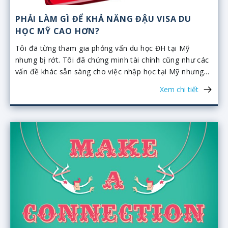
PHẢI LÀM GÌ ĐỂ KHẢ NĂNG ĐẬU VISA DU
HỌC MỸ CAO HƠN?
Tôi đã từng tham gia phỏng vấn du học ĐH tại Mỹ
nhưng bị rớt. Tôi đã chứng minh tài chính cũng như các
vấn đề khác sẵn sàng cho việc nhập học tại Mỹ nhưng
tôi không hiểu vì sao tôi rớt visa. Cho tôi hỏi nếu tôi tiếp
Xem chi tiết
tục phỏng vấn, liệu tôi có bị rớt nữa hay không? Vì sao?
Tôi cần phải làm gì để khả năng đậu visa cao hơn?