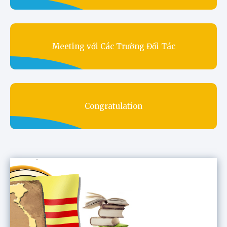
Meeting với Các Trường Đối Tác
Congratulation