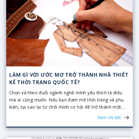
hoạt động nổi bật gây được nhiều tiếng vang nhất.
LÀM GÌ VỚI ƯỚC MƠ TRỞ THÀNH NHÀ THIẾT
KẾ THỜI TRANG QUỐC TẾ?
Chọn và theo đuổi ngành nghề mình yêu thích là điều
mà ai cũng muốn. Nếu bạn đam mê thời trang và phụ
kiện, tại sao lại từ chối mình cơ hội để trở thành một
nhà thiết kế thời trang nổi danh thế giới?
Xem chi tiết