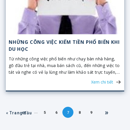
NHỮNG CÔNG VIỆC KIẾM TIỀN PHỔ BIẾN KHI
DU HỌC
Từ những công việc phổ biến như chạy bàn nhà hàng,
gõ đầu trẻ tại nhà, mua bán sách cũ, đến những việc to
tát và nghe có vẻ lạ lùng như làm khảo sát trực tuyến,
xuất bản sách trực tuyến đều hoàn toàn khả thi với du
Xem chi tiết
học sinh.
«
»
...
5
6
7
8
9
« Trang đầu