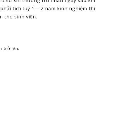
hồ sơ xin thường trú nhân ngay sau khi
phải tích luỹ 1 – 2 năm kinh nghiệm thì
 cho sinh viên.
 trở lên.