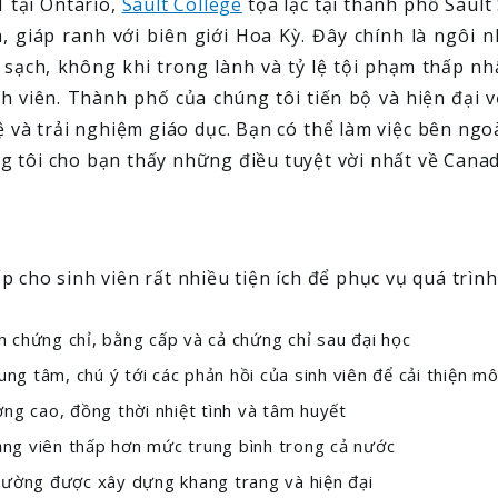
 tại Ontario,
Sault College
tọa lạc tại thành phố Sault
giáp ranh với biên giới Hoa Kỳ. Đây chính là ngôi n
c sạch, không khi trong lành và tỷ lệ tội phạm thấp 
 viên. Thành phố của chúng tôi tiến bộ và hiện đại vớ
 và trải nghiệm giáo dục. Bạn có thể làm việc bên ngo
 tôi cho bạn thấy những điều tuyệt vời nhất về Canad
p cho sinh viên rất nhiều tiện ích để phục vụ quá trìn
 chứng chỉ, bằng cấp và cả chứng chỉ sau đại học
ung tâm, chú ý tới các phản hồi của sinh viên để cải thiện m
ng cao, đồng thời nhiệt tình và tâm huyết
iảng viên thấp hơn mức trung bình trong cả nước
rường được xây dựng khang trang và hiện đại