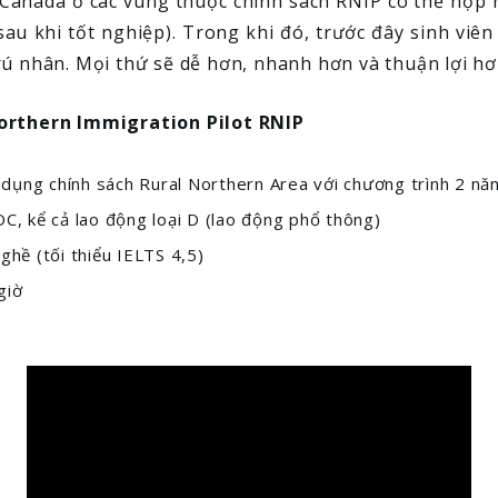
 Canada ở các vùng thuộc chính sách RNIP có thể nộp 
au khi tốt nghiệp). Trong khi đó, trước đây sinh viên 
ú nhân. Mọi thứ sẽ dễ hơn, nhanh hơn và thuận lợi hơn
Northern Immigration Pilot RNIP
 dụng chính sách Rural Northern Area với chương trình 2 năm
, kể cả lao động loại D (lao động phổ thông)
hề (tối thiểu IELTS 4,5)
giờ