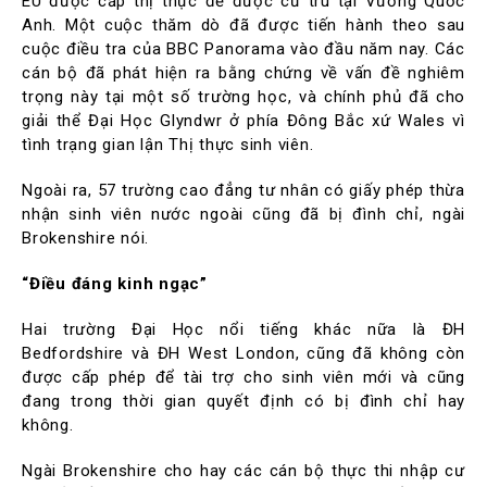
EU được cấp thị thực để được cư trú tại Vương Quốc
Anh. Một cuộc thăm dò đã được tiến hành theo sau
cuộc điều tra của BBC Panorama vào đầu năm nay. Các
cán bộ đã phát hiện ra bằng chứng về vấn đề nghiêm
trọng này tại một số trường học, và chính phủ đã cho
giải thể Đại Học Glyndwr ở phía Đông Bắc xứ Wales vì
tình trạng gian lận Thị thực sinh viên.
Ngoài ra, 57 trường cao đẳng tư nhân có giấy phép thừa
nhận sinh viên nước ngoài cũng đã bị đình chỉ, ngài
Brokenshire nói.
“Điều đáng kinh ngạc”
Hai trường Đại Học nổi tiếng khác nữa là ĐH
Bedfordshire và ĐH West London, cũng đã không còn
được cấp phép để tài trợ cho sinh viên mới và cũng
đang trong thời gian quyết định có bị đình chỉ hay
không.
Ngài Brokenshire cho hay các cán bộ thực thi nhập cư