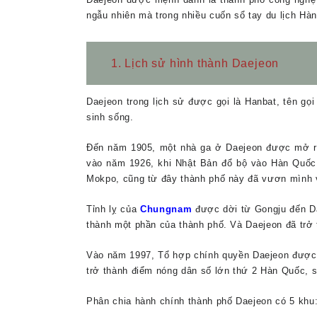
ngẫu nhiên mà trong nhiều cuốn sổ tay du lịch Hàn
1. Lịch sử hình thành Daejeon
Daejeon trong lịch sử được gọi là Hanbat, tên gọi
sinh sống.
Đến năm 1905, một nhà ga ở Daejeon được mở r
vào năm 1926, khi Nhật Bản đổ bộ vào Hàn Quốc,
Mokpo, cũng từ đây thành phố này đã vươn mình v
Tỉnh lỵ của
Chungna
m
được dời từ Gongju đến Dae
thành một phần của thành phố. Và Daejeon đã trở
Vào năm 1997, Tổ hợp chính quyền Daejeon được x
trở thành điểm nóng dân số lớn thứ 2 Hàn Quốc, s
Phân chia hành chính thành phố Daejeon có 5 khu