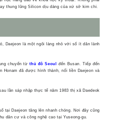
ay thung lũng Silicon dịu dàng của xứ sở kim chi.
ó, Daejeon là một ngôi làng nhỏ với số ít dân lành
rung chuyển từ
thủ đ
ô Seoul
đến Busan. Tiếp đến
n Honam đã được hình thành, nối liền Daejeon và
 sau lần sáp nhập thực tế năm 1983 thị xã Daedeok
ố tại Daejeon tăng lên nhanh chóng. Nơi đây cũng
khu dân cư và công nghệ cao tại Yuseong-gu.