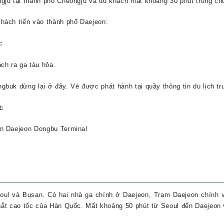
gju tại thành phố Cheongju và du khách mất khoảng 30 phút trung ch
hách tiến vào thành phố Daejeon:
:
ch ra ga tàu hỏa.
buk dừng lại ở đây. Vé được phát hành tại quầy thông tin du lịch tr
:
ến Daejeon Dongbu Terminal
eoul và Busan. Có hai nhà ga chính ở Daejeon, Trạm Daejeon chính 
sắt cao tốc của Hàn Quốc. Mất khoảng 50 phút từ Seoul đến Daejeon 