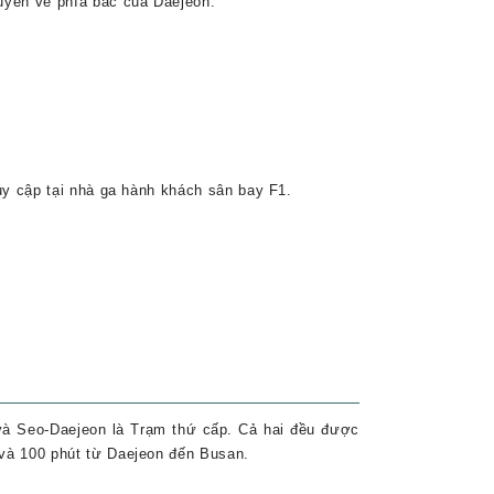
uyển về phía bắc của Daejeon.
uy cập tại nhà ga hành khách sân bay F1.
và Seo-Daejeon là Trạm thứ cấp. Cả hai đều được
và 100 phút từ Daejeon đến Busan.