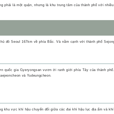
ng phải là một quận, nhưng là khu trung tâm của thành phố với nhiề
thủ đô Seoul 167km về phía Bắc. Và nằm cạnh với thành phố Sejon
ờn quốc gia Gyeryongsan vươn ới ranh giới phía Tây của thành phố
Daejeoncheon và Yudeungcheon.
 khu vực khí hậu chuyển đổi giữa các đai khí hậu lục địa ẩm và khí