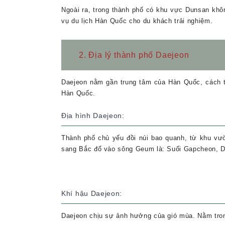
Ngoài ra, trong thành phố có khu vực Dunsan khô
vụ du lịch Hàn Quốc cho du khách trải nghiệm.
2. Địa lý thành phố Daejeon
Daejeon nằm gần trung tâm của Hàn Quốc, cách 
Hàn Quốc.
Địa hình Daejeon:
Thành phố chủ yếu đồi núi bao quanh, từ khu vư
sang Bắc đổ vào sông Geum là: Suối Gapcheon, 
Khí hậu Daejeon:
Daejeon chịu sự ảnh hưởng của gió mùa. Nằm trong