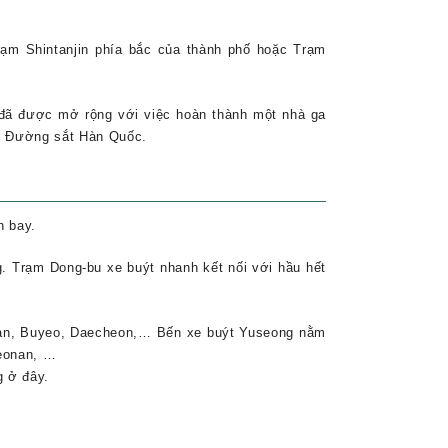
m Shintanjin phía bắc của thành phố hoặc Trạm
đã được mở rộng với việc hoàn thành một nhà ga
ục Đường sắt Hàn Quốc.
n bay.
. Trạm Dong-bu xe buýt nhanh kết nối với hầu hết
san, Buyeo, Daecheon,… Bến xe buýt Yuseong nằm
heonan, …
g ở đây.