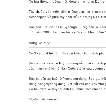
Xe lửa thông thường mất khoảng thời gian lâu hơ
Tùy thuộc vào điểm đến ở Daejeon, du khách c
Seodaejeon về phía tây nam nếu sử dụng KTX Ho
Daejeon Station (KTX Gyeongbu Line) nằm ở Jeo
mới năm 2003. Tàu cao tốc sẽ đưa du khách đến 
Bằng xe buýt:
Có 3 xe buýt liên tỉnh đưa du khách tới thành phố
Dong-bu là trạm xe buýt thường nằm giữa thành p
các thành phố lớn ở Hàn Quốc thông qua đường ca
Seo-bu bến xe buýt ở Yucheong-dong, Seo-gu, k
trong Bongmyeong-dong, kết nối với các khu vực
Có hai trạm xe buýt quanh khu phức hợp của chín
[Nguồn: dulichvietnam]