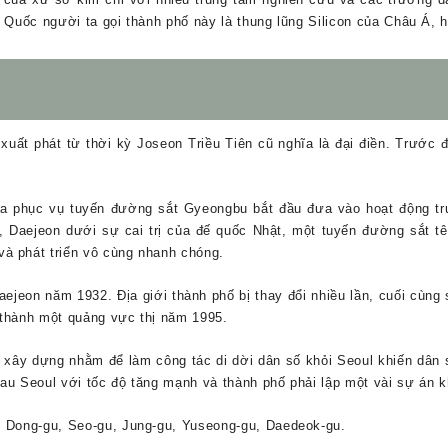
 Quốc người ta gọi thành phố này là thung lũng Silicon của Châu Á, h
 xuất phát từ thời kỳ Joseon Triều Tiên cũ nghĩa là đại điền. Trước đ
a phục vụ tuyến đường sắt Gyeongbu bắt đầu đưa vào hoạt động t
 Daejeon dưới sự cai trị của đế quốc Nhật, một tuyến đường sắt tê
à phát triển vô cùng nhanh chóng.
jeon năm 1932. Địa giới thành phố bị thay đổi nhiều lần, cuối cùng
 thành một quảng vực thị năm 1995.
ây dựng nhằm để làm công tác di dời dân số khỏi Seoul khiến dân s
au Seoul với tốc độ tăng mạnh và thành phố phải lập một vài sự án 
: Dong-gu, Seo-gu, Jung-gu, Yuseong-gu, Daedeok-gu.