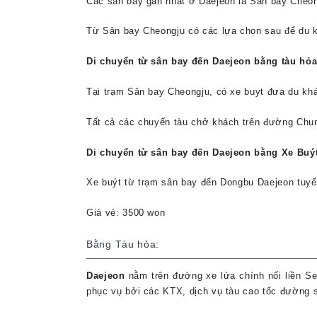
Các sân bay gần nhất ở Daejeon là Sân bay Cheon
Từ Sân bay Cheongju có các lựa chọn sau để du k
Di chuyển từ sân bay đến Daejeon bằng tàu hỏa
Tại trạm Sân bay Cheongju, có xe buyt đưa du khá
Tất cả các chuyến tàu chở khách trên đường Chung
Di chuyển từ sân bay đến Daejeon bằng Xe Buýt
Xe buýt từ trạm sân bay đến Dongbu Daejeon tuy
Giá vé: 3500 won
Bằng Tàu hỏa:
Daejeon
nằm trên đường xe lửa chính nối liền S
phục vụ bởi các KTX, dịch vụ tàu cao tốc đường 