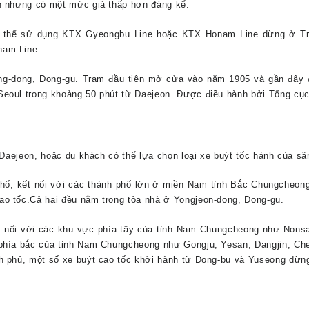
n nhưng có một mức giá thấp hơn đáng kể.
ó thể sử dụng KTX Gyeongbu Line hoặc KTX Honam Line dừng ở Trạ
nam Line.
ng-dong, Dong-gu. Trạm đầu tiên mở cửa vào năm 1905 và gần đây 
Seoul trong khoảng 50 phút từ Daejeon. Được điều hành bởi Tổng c
 Daejeon, hoặc du khách có thể lựa chọn loại xe buýt tốc hành của sâ
hố, kết nối với các thành phố lớn ở miền Nam tỉnh Bắc Chungcheong
o tốc.Cả hai đều nằm trong tòa nhà ở Yongjeon-dong, Dong-gu.
ết nối với các khu vực phía tây của tỉnh Nam Chungcheong như Non
 phía bắc của tỉnh Nam Chungcheong như Gongju, Yesan, Dangjin, C
h phủ, một số xe buýt cao tốc khởi hành từ Dong-bu và Yuseong dừn