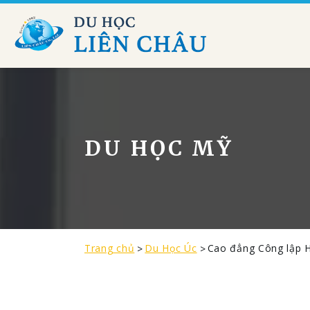
DU HỌC MỸ
Trang chủ
Du Học Úc
Cao đẳng Công lập 