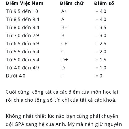
Điểm Việt Nam
Điểm chữ
Điểm số
Từ 9.5 đến 10
A+
= 4.0
Từ 8.5 đến 9.4
A
= 4.0
Từ 8.0 đến 8.4
B+
= 3.5
Từ 7.0 đến 7.9
B
= 3.0
Từ 6.5 đến 6.9
C+
= 2.5
Từ 5.5 đến 6.4
C
= 2.0
Từ 5.0 đến 5.4
D+
= 1.5
Từ 4.0 đến 4.9
D
= 1.0
Dưới 4.0
F
= 0
Cuối cùng, cộng tất cả các điểm của môn học lại
rồi chia cho tổng số tín chỉ của tất cả các khoá.
Không nhất thiết lúc nào bạn cũng phải chuyển
đội GPA sang hệ của Anh, Mỹ mà nên giữ nguyên