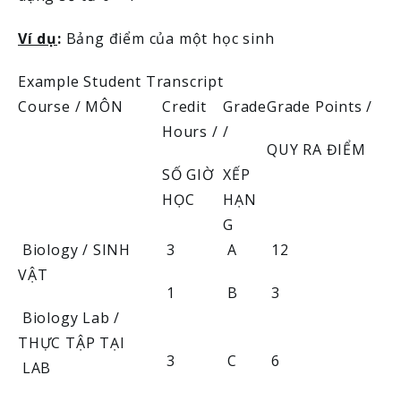
Ví dụ
:
Bảng điểm của một học sinh
Example Student Transcript
Course / MÔN
Credit
Grade
Grade Points /
Hours /
/
QUY RA ĐIỂM
SỐ GIỜ
XẾP
HỌC
HẠN
G
Biology / SINH
3
A
12
VẬT
1
B
3
Biology Lab /
THỰC TẬP TẠI
3
C
6
LAB