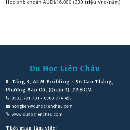
Học phí: khoản AUD$16.000 (330 triệu Vnd/năm)
Du Học Liên Châu
Tầng 3, ACM Building - 96 Cao Thắng,
Phường Bàn Cờ, (Quận 3) TP.HCM
0903 781 701
-
0903 774 450
honglien@duhoclienchau.com
www.duhoclienchau.com
Thời gian làm việc: