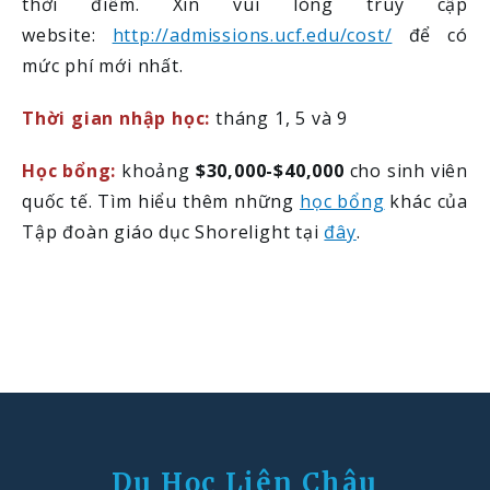
thời điểm. Xin vui lòng truy cập
website:
http://admissions.ucf.edu/cost/
để có
mức phí mới nhất.
Thời gian nhập học:
tháng 1, 5 và 9
Học bổng:
khoảng
$30,000-$40,000
cho sinh viên
quốc tế. Tìm hiểu thêm những
học bổng
khác của
Tập đoàn giáo dục Shorelight tại
đây
.
Du Học Liên Châu