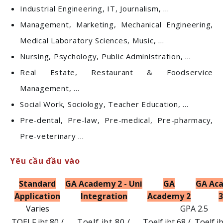
Industrial Engineering, IT, Journalism, ...
Management, Marketing, Mechanical Engineering,
Medical Laboratory Sciences, Music, ...
Nursing, Psychology, Public Administration, ...
Real Estate, Restaurant & Foodservice
Management, ...
Social Work, Sociology, Teacher Education, ...
Pre-dental, Pre-law, Pre-medical, Pre-pharmacy,
Pre-veterinary ...
Yêu cầu đầu vào
Standard
GA Academy 2 - Uni
GA
GA Ac
Application
Integration
Academy 2
3
Varies
GPA 2.5
TOELF ibt 80 /
Toelf ibt 80 /
Toelf ibt 68 /
Toelf ib