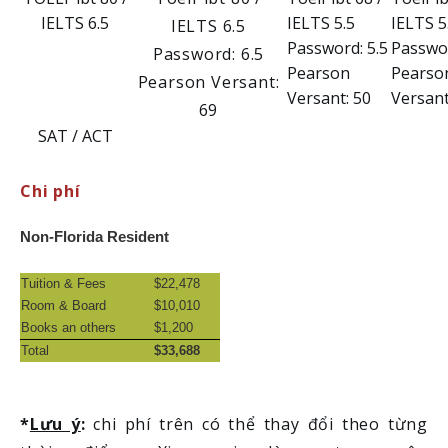
IELTS 6.5
IELTS 5.5
IELTS 5
IELTS 6.5
Password: 5.5
Passwor
Password: 6.5
Pearson
Pearso
Pearson Versant:
Versant: 50
Versant
69
SAT / ACT
Chi phí
Non-Florida Resident
Tuition & Fees
$22,478
Room & Board
$10,010
Books an others
$1,200
Total
$33,688
*
Lưu ý
:
chi phí trên có thể thay đổi theo từng